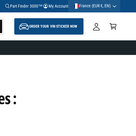
y
FREE DELIVERY FROM 69£
France (EUR €, EN)
Part Finder 3000™
My Account
A
C
c
a
ORDER YOUR VIN STICKER NOW
c
rt
o
u
nt
es :