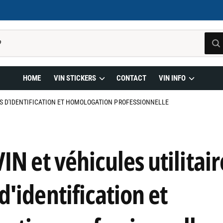
W
h
a
t
a
HOME
VIN STICKERS
CONTACT
VIN INFO
r
e
y
ES D'IDENTIFICATION ET HOMOLOGATION PROFESSIONNELLE
o
u
l
o
o
k
IN et véhicules utilitair
i
n
g
f
'identification et
o
r
?