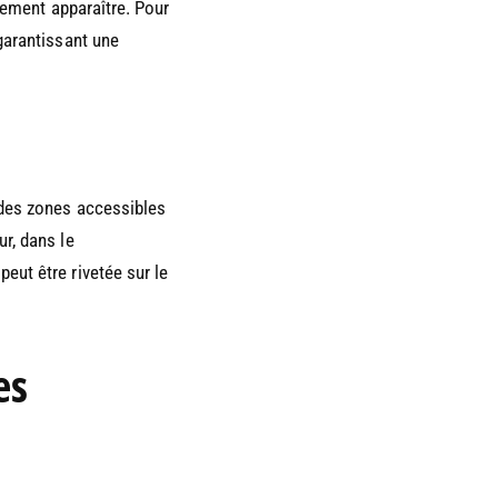
alement apparaître. Pour
garantissant une
 des zones accessibles
r, dans le
eut être rivetée sur le
es