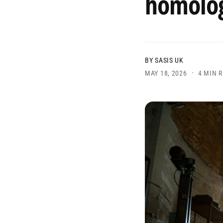
homolog
e
BY SASIS UK
·
MAY 18, 2026
4 MIN 