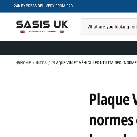
C
24h EXPRESS DELIVERY FROM £20
O
N
T
S
E
N
e
T
a
r
c
HOME
/
INFOS
/
PLAQUE VIN ET VÉHICULES UTILITAIRES : NORM
h
o
u
Plaque V
r
s
t
normes d
o
r